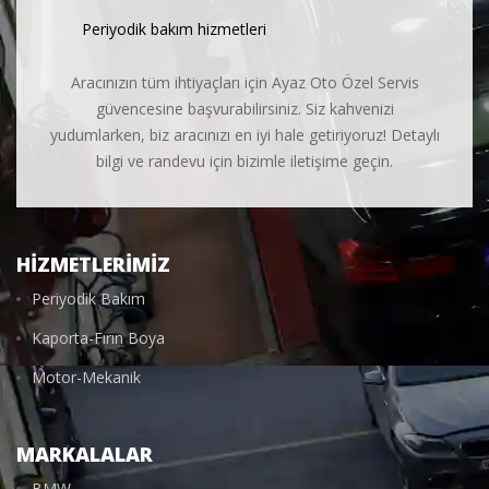
Periyodik bakım hizmetleri
Aracınızın tüm ihtiyaçları için Ayaz Oto Özel Servis
güvencesine başvurabilirsiniz. Siz kahvenizi
yudumlarken, biz aracınızı en iyi hale getiriyoruz! Detaylı
bilgi ve randevu için bizimle iletişime geçin.
HIZMETLERIMIZ
Periyodik Bakım
Kaporta-Fırın Boya
Motor-Mekanik
MARKALALAR
BMW