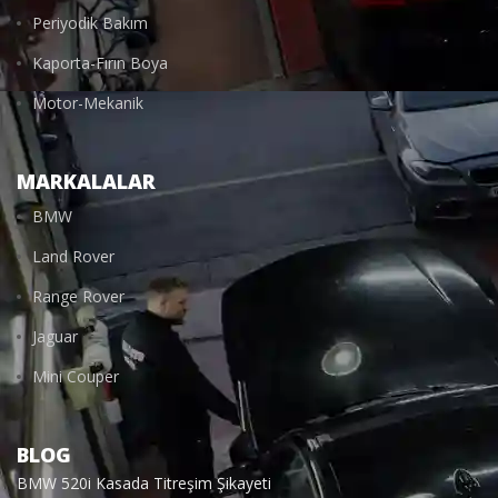
Periyodik Bakım
Kaporta-Fırın Boya
Motor-Mekanik
MARKALALAR
BMW
Land Rover
Range Rover
Jaguar
Mini Couper
BLOG
BMW 520i Kasada Titreşim Şikayeti