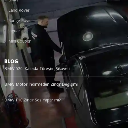
Land Rover
Range Rover
Jaguar
Mini Couper
BLOG
BMW 520i Kasada Titreşim Şikayeti
BMW Motor İndirmeden Zincir Değişimi
BMW F10 Zincir Ses Yapar mı?