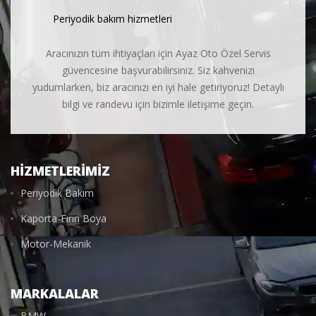
Periyodik bakım hizmetleri
Aracınızın tüm ihtiyaçları için Ayaz Oto Özel Servis
güvencesine başvurabilirsiniz. Siz kahvenizi
yudumlarken, biz aracınızı en iyi hale getiriyoruz! Detaylı
bilgi ve randevu için bizimle iletişime geçin.
HIZMETLERIMIZ
Periyodik Bakım
Kaporta-Fırın Boya
Motor-Mekanik
MARKALALAR
BMW