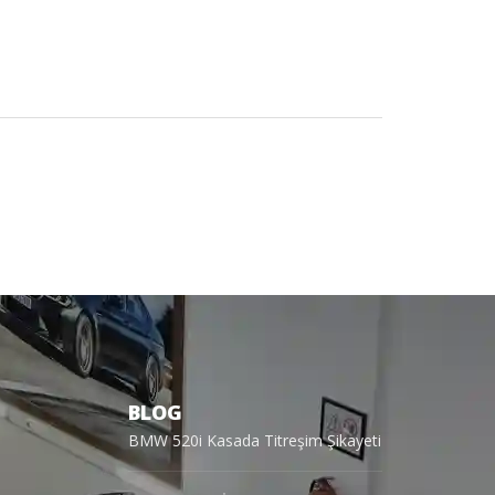
BLOG
BMW 520i Kasada Titreşim Şikayeti