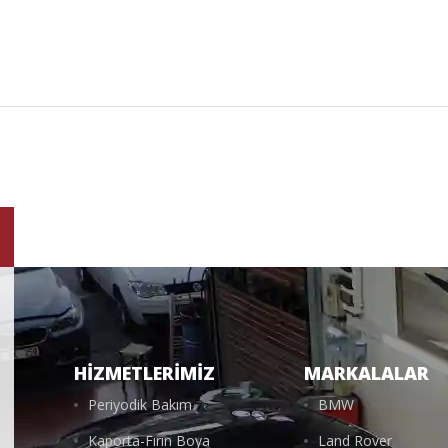
HIZMETLERIMIZ
MARKALALAR
Periyodik Bakım
BMW
Kaporta-Fırın Boya
Land Rover