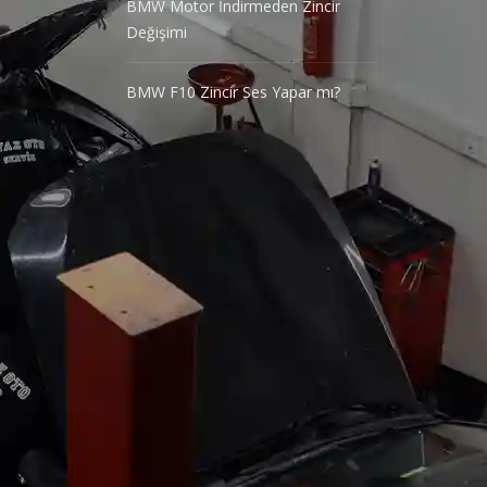
BMW Motor İndirmeden Zincir
Değişimi
BMW F10 Zincir Ses Yapar mı?